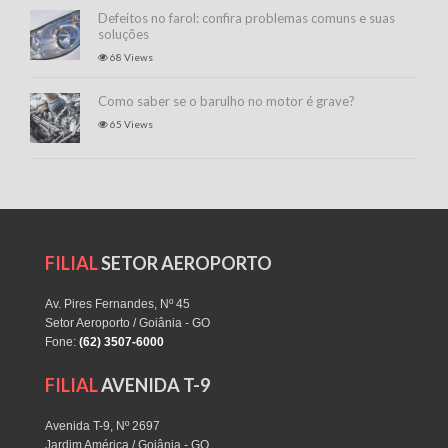
Defeitos no farol: confira problemas comuns e suas
soluções
68 Views
Como saber se o barulho no motor é grave?
65 Views
FILIAL
SETOR AEROPORTO
Av. Pires Fernandes, Nº 45
Setor Aeroporto / Goiânia - GO
Fone:
(62) 3507-6000
FILIAL
AVENIDA T-9
Avenida T-9, Nº 2697
Jardim América / Goiânia - GO