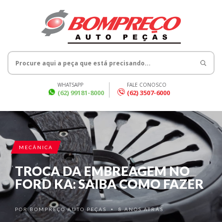
WHATSAPP
FALE CONOSCO
(62) 99181-8000
(62) 3507-6000
MECÂNICA
TROCA DA EMBREAGEM NO
FORD KA: SAIBA COMO FAZER
POR
BOMPREÇO AUTO PEÇAS
8 ANOS ATRÁS
•