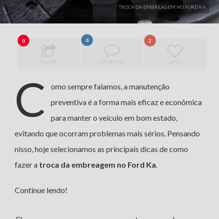
TROCA DA EMBREAGEM NO FORD KA
0
0
2
SHARE
COMMENT
LOVE
C
omo sempre falamos, a manutenção
preventiva é a forma mais eficaz e econômica
para manter o veículo em bom estado,
evitando que ocorram problemas mais sérios. Pensando
nisso, hoje selecionamos as principais dicas de como
fazer a
troca da embreagem no Ford Ka
.
Continue lendo!