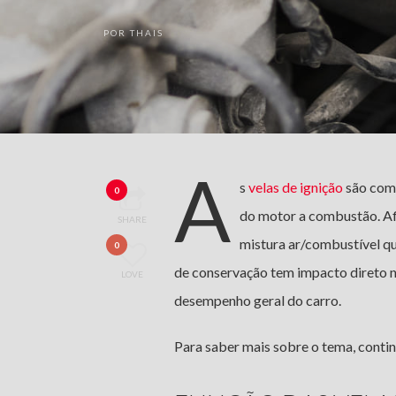
POR
THAIS
A
s
velas de ignição
são comp
0
do motor a combustão. Afin
SHARE
mistura ar/combustível q
0
de conservação tem impacto direto n
LOVE
desempenho geral do carro.
Para saber mais sobre o tema, contin