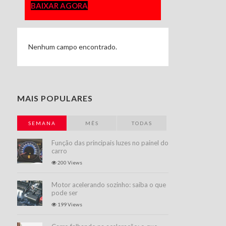
BAIXAR AGORA
Nenhum campo encontrado.
MAIS POPULARES
SEMANA
MÊS
TODAS
Função das principais luzes no painel do
carro
200 Views
Motor acelerando sozinho: saiba o que
pode ser
199 Views