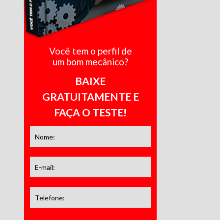
Você tem o perfil de
um bom mecânico?
BAIXE
GRATUITAMENTE E
FAÇA O TESTE!