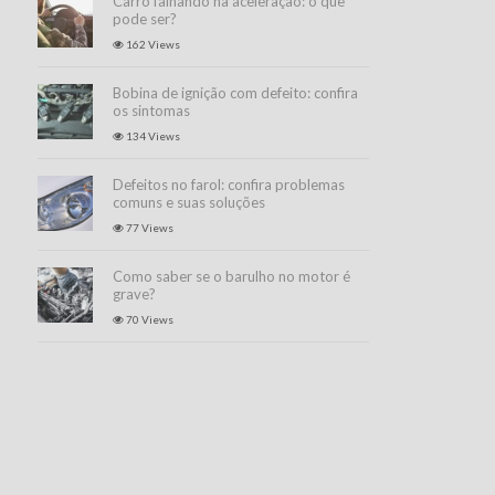
Carro falhando na aceleração: o que
pode ser?
162 Views
Bobina de ignição com defeito: confira
os sintomas
134 Views
Defeitos no farol: confira problemas
comuns e suas soluções
77 Views
Como saber se o barulho no motor é
grave?
70 Views