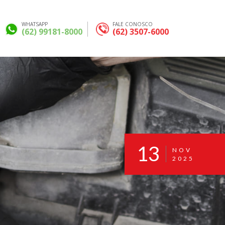
WHATSAPP
FALE CONOSCO
(62) 99181-8000
(62) 3507-6000
13
NOV
2025