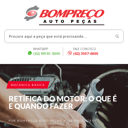
WHATSAPP
FALE CONOSCO
(62) 99181-8000
(62) 3507-6000
MECÂNICA BÁSICA
RETÍFICA DO MOTOR: O QUE É
E QUANDO FAZER
POR
BOMPREÇO AUTO PEÇAS
10 ANOS ATRÁS
•