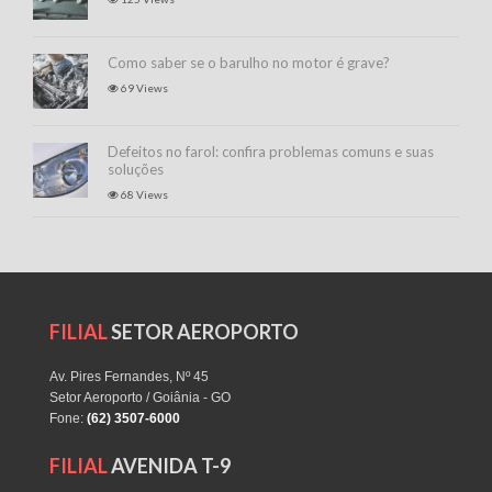
Como saber se o barulho no motor é grave?
69 Views
Defeitos no farol: confira problemas comuns e suas
soluções
68 Views
FILIAL
SETOR AEROPORTO
Av. Pires Fernandes, Nº 45
Setor Aeroporto / Goiânia - GO
Fone:
(62) 3507-6000
FILIAL
AVENIDA T-9