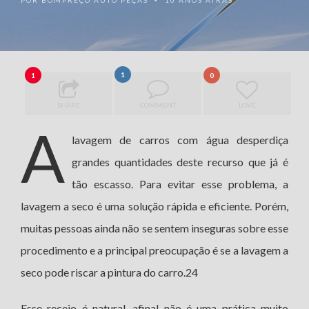
POR
BOMPREÇO AUTO PEÇAS
10 ANOS ATRÁS
•
1
1
0
SHARE
COMMENT
LOVE
A
lavagem de carros com água desperdiça
grandes quantidades deste recurso que já é
tão escasso. Para evitar esse problema, a
lavagem a seco é uma solução rápida e eficiente. Porém,
muitas pessoas ainda não se sentem inseguras sobre esse
procedimento e a principal preocupação é se a lavagem a
seco pode riscar a pintura do carro.24
Esse receio é natural, afinal não é uma prática muito