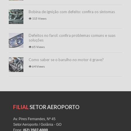
Bobina de ignição com defeito: confira os sintomas
115 Views
Defeitos no farol: confira problemas comuns e suas
soluções
65 Views
Como saber se o barulho no motor é grave?
64 Views
FILIAL
SETOR AEROPORTO
Av. Pires Fernandes, Nº 45
Setor Aeroporto / Goiânia - GO
Fone:
(62) 3507-6000