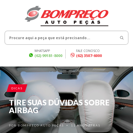
WHATSAPP
FALE CONOSCO
(62) 99181-8000
(62) 3507-6000
DICAS
TIRE SUAS DÚVIDAS SOBRE
AIRBAG
POR
BOMPREÇO AUTO PEÇAS
11 ANOS ATRÁS
•