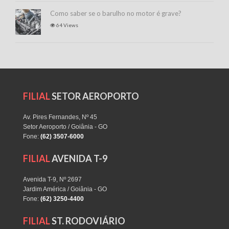
Como saber se o barulho no motor é grave?
64 Views
FILIAL
SETOR AEROPORTO
Av. Pires Fernandes, Nº 45
Setor Aeroporto / Goiânia - GO
Fone:
(62) 3507-6000
FILIAL
AVENIDA T-9
Avenida T-9, Nº 2697
Jardim América / Goiânia - GO
Fone:
(62) 3250-4400
FILIAL
ST. RODOVIÁRIO