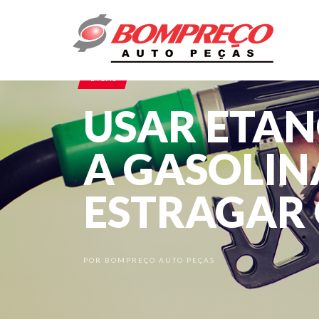
DICAS
USAR ETAN
A GASOLIN
ESTRAGAR
POR
BOMPREÇO AUTO PEÇAS