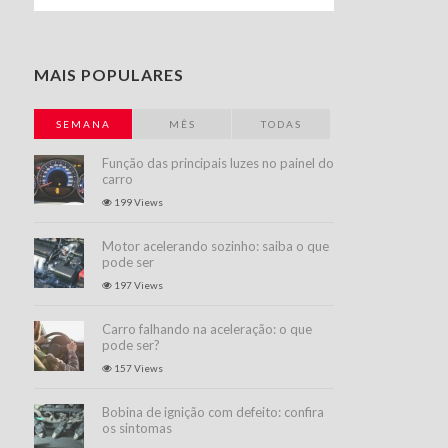
MAIS POPULARES
SEMANA
MÊS
TODAS
Função das principais luzes no painel do
carro
199 Views
Motor acelerando sozinho: saiba o que
pode ser
197 Views
Carro falhando na aceleração: o que
pode ser?
157 Views
Bobina de ignição com defeito: confira
os sintomas