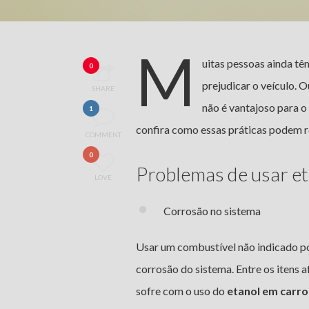
M
uitas pessoas ainda tê
0
prejudicar o veículo. 
SHARE
não é vantajoso para o
1
confira como essas práticas podem red
COMMENT
0
Problemas de usar et
LOVE
Corrosão no sistema
Usar um combustível não indicado pod
corrosão do sistema. Entre os itens
sofre com o uso do
etanol em carro