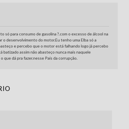
eto só para consumo de gasolina ?.com o excesso de álcool na
r o desenvolvimento do motor.Eu tenho uma Elba só a
basteço e percebo que o motor está falhando logo já percebo
tá batizado assim não abasteço nunca mais naquele
o que dá pra fazer.nesse País da corrupção.
RIO